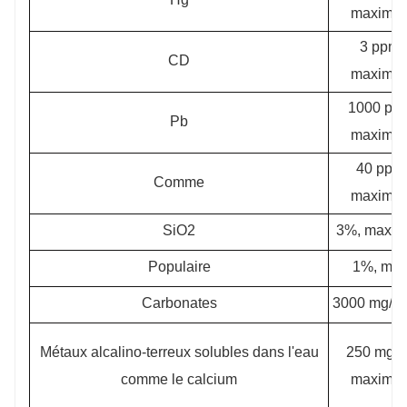
maximu
3 ppm,
CD
maximu
1000 pp
Pb
maximu
40 ppm
Comme
maximu
SiO2
3%, maxi
Populaire
1%, max
Carbonates
3000 mg/l,
Métaux alcalino-terreux solubles dans l'eau
250 mg/k
comme le calcium
maximu