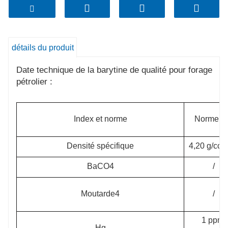
pour tous les types de fluides de forage dans
l’exploitation pétrolière et gazière.
Talents forant de la barytine fabriquée pour
détails du produit
satisfaire ou dépasser toutes les exigences de l'API
13A.
Date technique de la barytine de qualité pour forage
pétrolier :
Notre barytine de qualité forage peut également
être utilisée dans des applications nécessitant une
faible pureté et une faible blancheur.
Index et norme
Norme A
Densité spécifique
4,20 g/cc, 
BaCO4
/
Moutarde4
/
1 ppm,
Hg