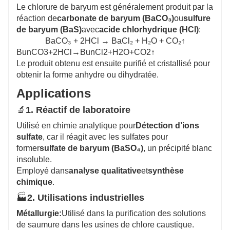
Le chlorure de baryum est généralement produit par la
réaction de
carbonate de baryum (BaCO₃)
ou
sulfure
de baryum (BaS)
avec
acide chlorhydrique (HCl)
:
BaCO₃ + 2HCl → BaCl₂ + H₂O + CO₂↑
B
un
C
O
3
+
2
H
Cl
→
B
un
C
l
2
+
H
2
O
+
C
O
2
↑
Le produit obtenu est ensuite purifié et cristallisé pour
obtenir la forme anhydre ou dihydratée.
Applications
🔬
1. Réactif de laboratoire
Utilisé en chimie analytique pour
Détection d’ions
sulfate
, car il réagit avec les sulfates pour
former
sulfate de baryum (BaSO₄)
, un précipité blanc
insoluble.
Employé dans
analyse qualitative
et
synthèse
chimique
.
🏭
2. Utilisations industrielles
Métallurgie:
Utilisé dans la purification des solutions
de saumure dans les usines de chlore caustique.