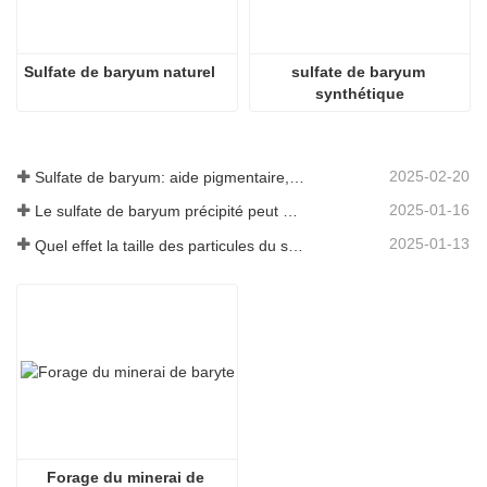
Sulfate de baryum naturel
sulfate de baryum 
synthétique
2025-02-20
Sulfate de baryum: aide pigmentaire, remplissage et activateur dans plusieurs industries
2025-01-16
Le sulfate de baryum précipité peut améliorer considérablement les performances des revêtements
2025-01-13
Quel effet la taille des particules du sulfate de baryum a-t-elle sur les revêtements?
Forage du minerai de 