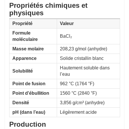
de l’utilisation du chlorure de baryum car il s’agit
Propriétés chimiques et
d’une substance toxique. Des mesures de sécurité
physiques
appropriées, telles que le port de gants et de lunettes
Propriété
Valeur
de protection, doivent être prises pour éviter tout
Formule
contact direct avec la peau et les yeux lors de la
BaCl₂
moléculaire
manipulation du chlorure de baryum. De plus, le
Masse molaire
208,23 g/mol (anhydre)
stockage et la manipulation du chlorure de baryum
doivent être effectués conformément aux directives et
Apparence
Solide cristallin blanc
réglementations de sécurité pertinentes.
Hautement soluble dans
Solubilité
l’eau
Point de fusion
962 °C (1764 °F)
Point d'ébullition
1560 °C (2840 °F)
Densité
3,856 g/cm³ (anhydre)
pH (dans l’eau)
Légèrement acide
Production