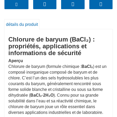
Dans les environnements industriels, le chlorure
de baryum est utilisé comme inhibiteur de corrosion
détails du produit
pour le traitement de surface des métaux. Il aide à
éliminer les oxydes et les impuretés de surface,
Chlorure de baryum (BaCl₂) :
améliorant ainsi l’adhérence et la résistance à la
propriétés, applications et
corrosion des matériaux métalliques. Il est également
informations de sécurité
largement utilisé dans les industries du verre et de la
Aperçu
céramique comme agent clarifiant et colorant. De
Chlorure de baryum (formule chimique :
BaCl₂
) est un
plus, le chlorure de baryum est utilisé dans la
composé inorganique composé de baryum et de
préparation d’autres composés de baryum, tels que le
chlore. C’est l’un des sels hydrosolubles les plus
sulfate de baryum et l’oxyde de baryum, ainsi que
courants du baryum, généralement rencontré sous
forme solide blanche et cristalline ou sous sa forme
dans la production de catalyseurs contenant des
dihydratée (
BaCl₂·2H₂O
). Connu pour sa grande
éléments de baryum.
solubilité dans l’eau et sa réactivité chimique, le
chlorure de baryum joue un rôle essentiel dans
Il est important de faire preuve de prudence lors
diverses applications industrielles et de laboratoire.