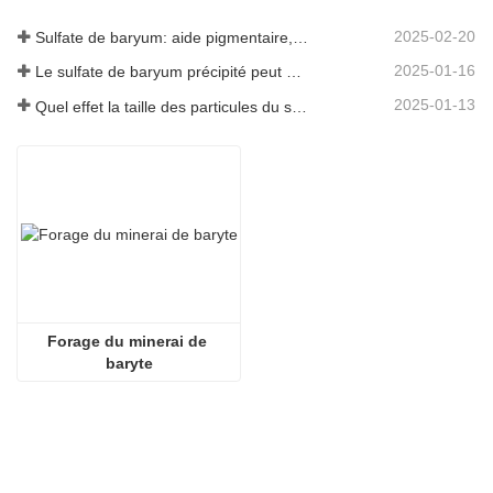
2025-02-20
Sulfate de baryum: aide pigmentaire, remplissage et activateur dans plusieurs industries
2025-01-16
Le sulfate de baryum précipité peut améliorer considérablement les performances des revêtements
2025-01-13
Quel effet la taille des particules du sulfate de baryum a-t-elle sur les revêtements?
Forage du minerai de 
baryte