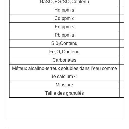
BaSO₄+ SrSO₄Contenu
Hg ppm ≤
Cd ppm ≤
En ppm ≤
Pb ppm ≤
Si0₂Contenu
Fe₂O₃Contenu
Carbonates
Métaux alcalino-terreux solubles dans l’eau comme
le calcium ≤
Miosture
Taille des granulés