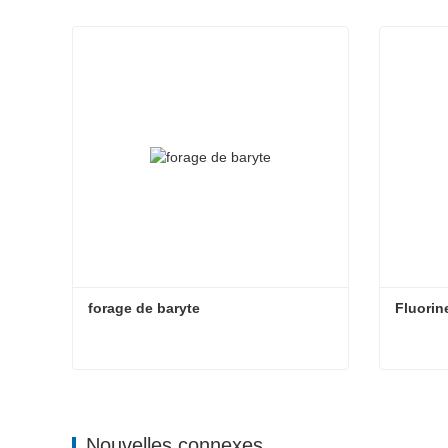
forage de baryte
Fluorin
forage de baryte
Fluorin
Contacter maintenant
Cont
Nouvelles connexes