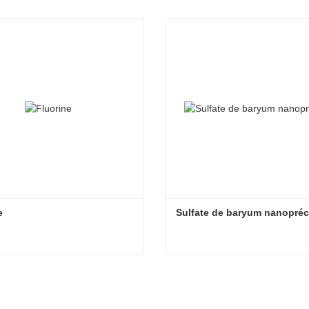
e
Sulfate de baryum nanopréc
e
Sulfate de baryum nanopréc
acter maintenant
Contacter maintenant