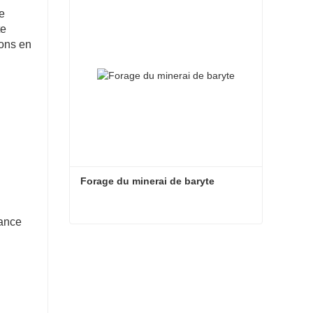
ne
te
ions en
Forage du minerai de baryte
tance
Forage du minerai de baryte
Contacter maintenant