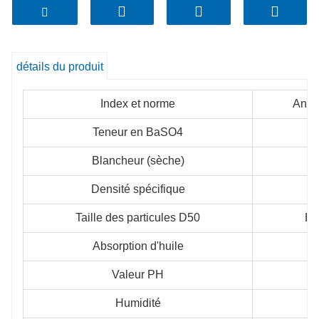
détails du produit
Index et norme
Anal
Teneur en BaSO4
Blancheur (sèche)
Densité spécifique
≥
Taille des particules D50
En
Absorption d'huile
7 
Valeur PH
Humidité