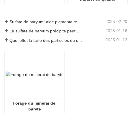
2025-02-20
Sulfate de baryum: aide pigmentaire, remplissage et activateur dans plusieurs industries
2025-01-16
Le sulfate de baryum précipité peut améliorer considérablement les performances des revêtements
2025-01-13
Quel effet la taille des particules du sulfate de baryum a-t-elle sur les revêtements?
Forage du minerai de 
baryte