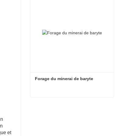
Forage du minerai de baryte
Forage du minerai de baryte
Contacter maintenant
en
un
que et