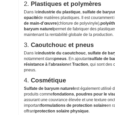
2.
Plastiques et polymères
Dans le
industrie du plastique
,
sulfate de baryu
opacité
de matières plastiques. Il est couramment
de main-d'œuvre
(chlorure de polyvinyle),
polyét
baryum naturel
permet de fabriquer des plastiqu
maintenant la rentabilité globale de la production.
3.
Caoutchouc et pneus
Dans le
industrie du caoutchouc
,
sulfate de ba
notamment dans
pneus
. En ajoutant
sulfate de b
résistance à l'abrasion
et
Traction
, qui sont des 
pneus.
4.
Cosmétique
Sulfate de baryum naturel
est également utilisé 
produits comme
fondations
,
poudres pour le vis
assurant une couvrance élevée et une texture onct
important
formulations de protection solaire
en r
offrant
protection solaire physique
.