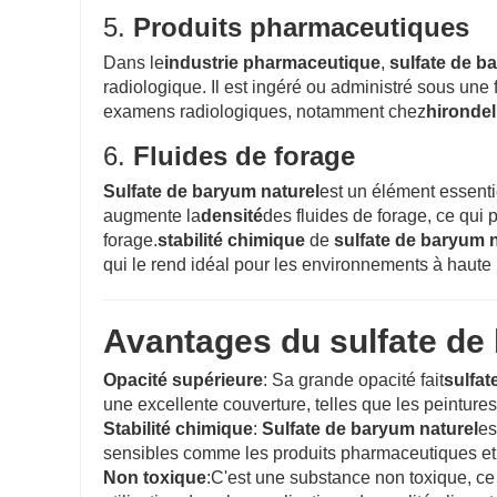
5.
Produits pharmaceutiques
Dans le
industrie pharmaceutique
,
sulfate de b
radiologique. Il est ingéré ou administré sous une 
examens radiologiques, notamment chez
hirondel
6.
Fluides de forage
Sulfate de baryum naturel
est un élément essenti
augmente la
densité
des fluides de forage, ce qui 
forage.
stabilité chimique
de
sulfate de baryum n
qui le rend idéal pour les environnements à haute 
Avantages du sulfate de
Opacité supérieure
: Sa grande opacité fait
sulfat
une excellente couverture, telles que les peintures
Stabilité chimique
:
Sulfate de baryum naturel
es
sensibles comme les produits pharmaceutiques et
Non toxique
:C'est une substance non toxique, ce