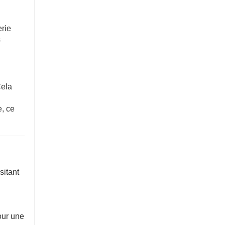
erie
s
Cela
e, ce
sitant
our une