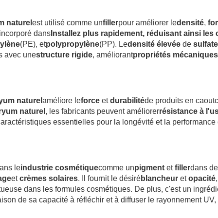
m naturel
est utilisé comme un
filler
pour améliorer le
densité
,
fo
 incorporé dans
Installez plus rapidement, réduisant ainsi les
hylène
(PE), et
polypropylène
(PP). Le
densité élevée
de
sulfat
es avec une
structure rigide
, améliorant
propriétés mécaniques
ryum naturel
améliore le
force
et
durabilité
de produits en caout
aryum naturel
, les fabricants peuvent améliorer
résistance à l'u
caractéristiques essentielles pour la longévité et la performance
dans le
industrie cosmétique
comme un
pigment
et
filler
dans de
age
et
crèmes solaires
. Il fournit le désiré
blancheur
et
opacité
,
ueuse dans les formules cosmétiques. De plus, c'est un ingrédi
aison de sa capacité à réfléchir et à diffuser le rayonnement UV,